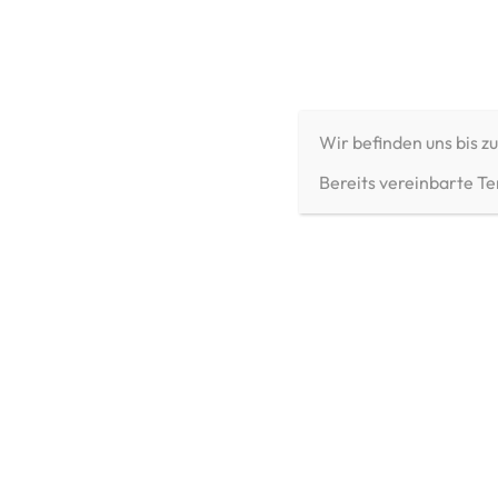
Zum
Inhalt
ALBERT ARMS
springen
Wir befinden uns bis z
Bereits vereinbarte Te