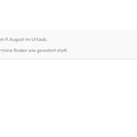
ALBERT SPORT
ALBERT JAGD
um 9.August im Urlaub.
rmine finden wie gewohnt statt.