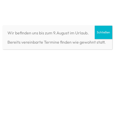
ALBERT ARMS
ALBERT SPORT
Wir befinden uns bis zum 9.August im Urlaub.
Schließen
ALBERT JAGD
KONTAKT
TERMINE + BUCHUNGEN
Bereits vereinbarte Termine finden wie gewohnt statt.
Impressum
Waffen Albert GmbH
Telefon: 097214763453
Am Stichlein 9
97421 Schweinfurt
Deutschland